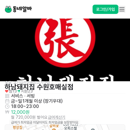
로그인/가입
육류,고기요리>돼지고기구이
하남돼지집 수원호매실점
찜
13
지원
23
서비스
 · 
서빙
금~일
1개월 이상 (장기우대)
18:00~23:00
12,000원
월 720,000원 벌어요
급여계산기
급여가 최저임금 미달이어도 최저임금을 보장받아요