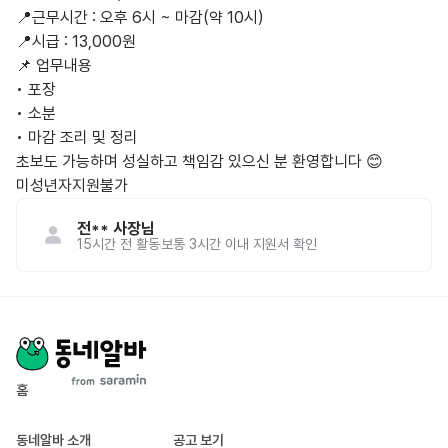
📍근무시간 : 오후 6시 ~ 마감(약 10시)

📍시급 : 13,000원

📌 업무내용

• 포장

• 소분

• 마감 조리 및 정리

초보도 가능하며 성실하고 책임감 있으신 분 환영합니다 😊

미성년자지원불가
전**
사장님
15시간 전
활동
보통 3시간 이내 지원서 확인
홈
동네알바 소개
공고 보기