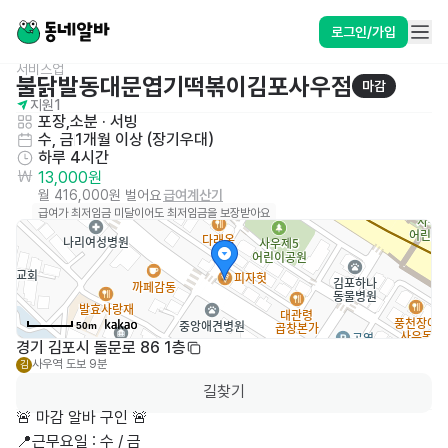
로그인/가입
서비스업
불닭발동대문엽기떡볶이김포사우점
마감
지원
1
포장,소분
 · 
서빙
수, 금
1개월 이상 (장기우대)
하루 4시간
13,000원
월 416,000원 벌어요
급여계산기
급여가 최저임금 미달이어도 최저임금을 보장받아요
50m
경기 김포시 돌문로 86 1층
사우역
도보 9분
김
길찾기
🚨 마감 알바 구인 🚨

📍근무요일 : 수 / 금
