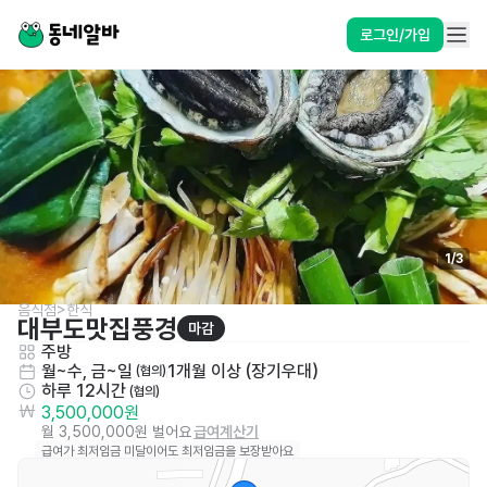
로그인/가입
1
/
3
음식점>한식
대부도맛집풍경
마감
주방
월~수, 금~일
1개월 이상 (장기우대)
 (협의)
하루 12시간
 (협의)
3,500,000원
월 3,500,000원 벌어요
급여계산기
급여가 최저임금 미달이어도 최저임금을 보장받아요