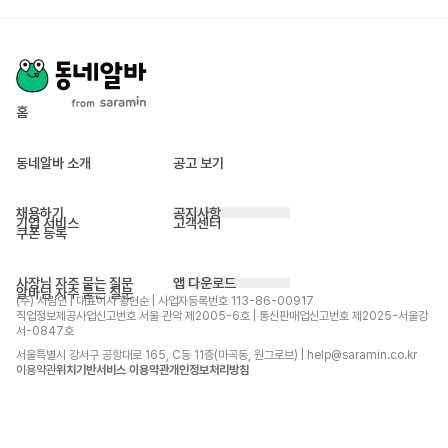
홈
동네알바 소개
공고 보기
채용하기
공지사항
기업 서비스
고객센터
쿠폰 등록
사장님 자주 묻는 질문
앱 다운로드
알바님 자주 묻는 질문
(주) 사람인 | 대표이사 황현순 | 사업자등록번호 113-86-00917 
직업정보제공사업신고번호 서울 관악 제2005-6호 | 통신판매업신고번호 제2025-서울강
서-0847호
서울특별시 강서구 공항대로 165, C동 11층(마곡동, 원그로브) | help@saramin.co.kr
이용약관
위치기반서비스 이용약관
개인정보처리방침