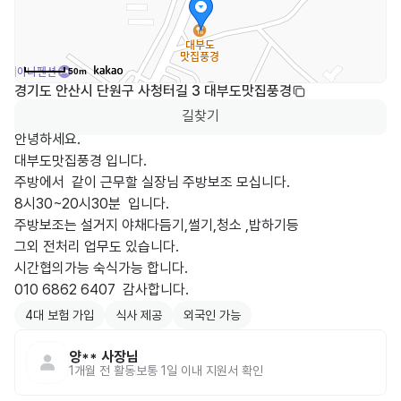
50m
경기도 안산시 단원구 사청터길 3 대부도맛집풍경
길찾기
안녕하세요.

대부도맛집풍경 입니다.

주방에서  같이 근무할 실장님 주방보조 모십니다.

8시30~20시30분  입니다.

주방보조는 설거지 야채다듬기,썰기,청소 ,밥하기등

그외 전처리 업무도 있습니다.

시간협의가능 숙식가능 합니다.

010 6862 6407  감사합니다.
4대 보험 가입
식사 제공
외국인 가능
양**
사장님
1개월 전
활동
보통 1일 이내 지원서 확인