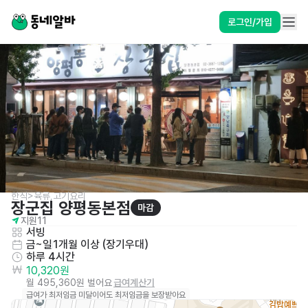
로그인/가입
한식>육류,고기요리
장군집 양평동본점
마감
지원
11
서빙
금~일
1개월 이상 (장기우대)
하루 4시간
10,320원
월 495,360원 벌어요
급여계산기
급여가 최저임금 미달이어도 최저임금을 보장받아요