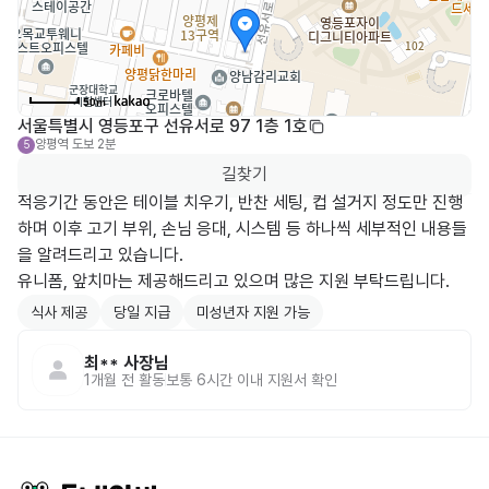
50m
서울특별시 영등포구 선유서로 97 1층 1호
양평역
도보 2분
5
길찾기
적응기간 동안은 테이블 치우기, 반찬 세팅, 컵 설거지 정도만 진행
하며 이후 고기 부위, 손님 응대, 시스템 등 하나씩 세부적인 내용들
을 알려드리고 있습니다.

유니폼, 앞치마는 제공해드리고 있으며 많은 지원 부탁드립니다.
식사 제공
당일 지급
미성년자 지원 가능
최**
사장님
1개월 전
활동
보통 6시간 이내 지원서 확인