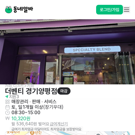
로그인/가입
카페,디저트>카페
더벤티 경기양평점
마감
지원
3
매장관리 · 판매
 · 
서비스
토, 일
1개월 이상
(
장기우대
)
08:30~15:00
10,320원
월 536,640원 벌어요
급여계산기
급여가 최저임금 미달이어도 최저임금을 보장받아요