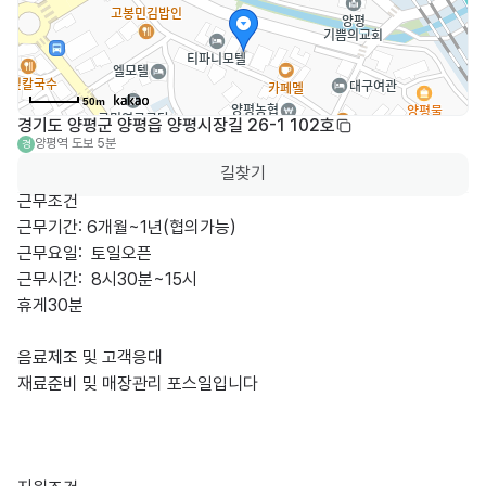
50m
경기도 양평군 양평읍 양평시장길 26-1 102호
양평역
도보 5분
경
길찾기
근무조건

근무기간: 6개월~1년(협의가능)

근무요일:  토일오픈

근무시간:  8시30분~15시

휴게30분 

음료제조 및 고객응대 

재료준비 밎 매장관리 포스일입니다
