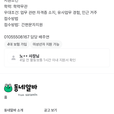
지원조건

학력: 학력무관

우대조건: 업무 관련 자격증 소지, 유사업무 경험, 인근 거주

접수방법

접수방법:  간편문자지원

01055508167 담당 배주연
4대 보험 가입
미성년자 지원 가능
노**
사장님
4일 전
활동
보통 1시간 이내 지원서 확인
홈
동네알바 소개
공고 보기