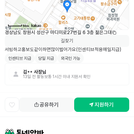
50m
경상남도 창원시 성산구 마디미로27번길 6 3층 젊은그대
길찾기
서빙하고홍보도같이하면많이벌어가요(인센티브적용매일지급)
인센티브 지급
당일 지급
외국인 가능
김**
사장님
13일 전
활동
보통 1시간 이내 지원서 확인
공유하기
지원하기