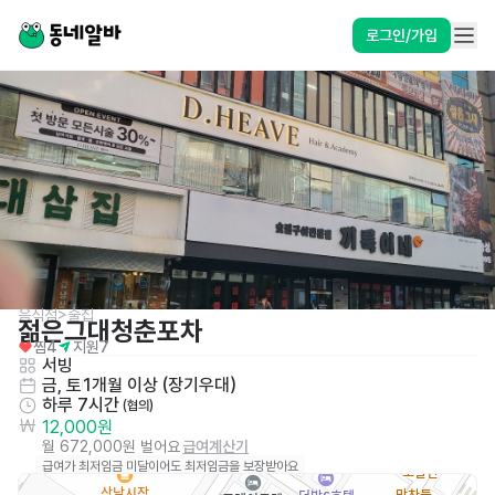
로그인/가입
음식점>술집
젊은그대청춘포차
찜
4
지원
7
서빙
금, 토
1개월 이상 (장기우대)
하루 7시간
 (협의)
12,000원
월 672,000원 벌어요
급여계산기
급여가 최저임금 미달이어도 최저임금을 보장받아요