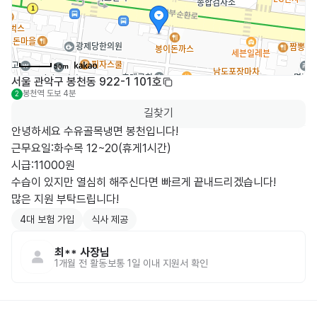
50m
서울 관악구 봉천동 922-1 101호
봉천역
도보 4분
2
길찾기
안녕하세요 수유골목냉면 봉천입니다!

근무요일:화수목 12~20(휴게1시간) 

시급:11000원

수습이 있지만 열심히 해주신다면 빠르게 끝내드리겠습니다!

많은 지원 부탁드립니다!
4대 보험 가입
식사 제공
최**
사장님
1개월 전
활동
보통 1일 이내 지원서 확인