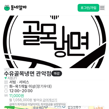
로그인/가입
냉면
수유골목냉면 관악점
마감
지원
21
서빙
 · 
서비스
화~목
1개월 이상
(
장기우대
)
12:00~20:00
11,000원
월 1,056,000원 벌어요
급여계산기
급여가 최저임금 미달이어도 최저임금을 보장받아요