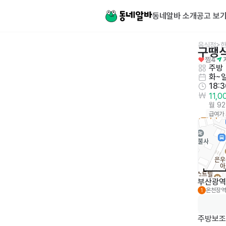
동네알바 소개
공고 보
음식점>한
구땡
찜
4
주방
화~
18:
11,
월 9
급여가
부산광역
온천장역
1
주방보조