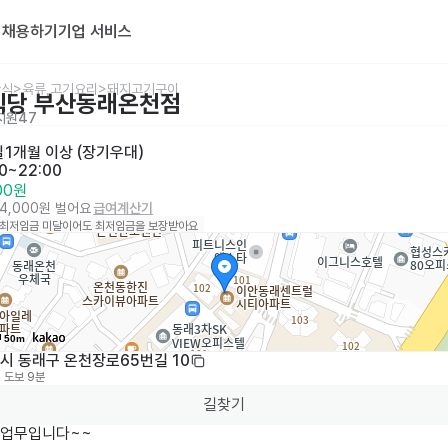
기
채용하기
기업 서비스
식>육류,고기요리>돼지고기구이
식당 부산동래온천점
지원
47
일
1개월 이상 (장기우대)
30~22:00
000원
24,000원 벌어요
급여계산기
 최저임금 미달이어도 최저임금을 보장받아요
50m
시 동래구 온천장로65번길 10
도보 9분
길찾기
업무입니다~~ 