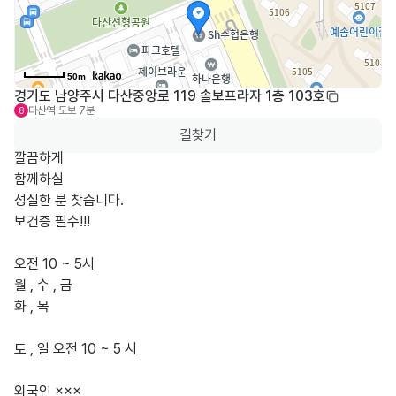
50m
경기도 남양주시 다산중앙로 119 솔보프라자 1층 103호
다산역
도보 7분
8
길찾기
깔끔하게

함께하실

성실한 분 찾습니다.

보건증 필수!!!

오전 10 ~ 5시

월 , 수 , 금

화 , 목

토 , 일 오전 10 ~ 5 시

외국인 ×××