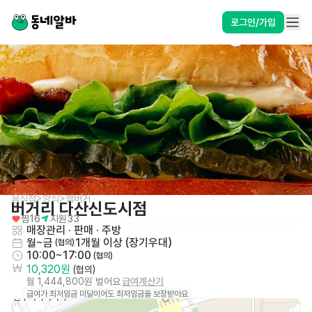
로그인/가입
음식점>양식>햄버거
버거리 다산신도시점
찜
16
지원
33
매장관리 · 판매
 · 
주방
월~금
1개월 이상 (장기우대)
 (협의)
10:00~17:00
 (협의)
10,320원
 (협의)
월 1,444,800원 벌어요
급여계산기
급여가 최저임금 미달이어도 최저임금을 보장받아요