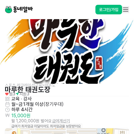
로그인/가입
스포츠,레크레이션교육>태권도
마루한 태권도장
찜
3
지원
3
교육 · 강사
월~금
1개월 이상
(
장기우대
)
하루 4시간
15,000원
월 1,200,000원 벌어요
급여계산기
급여가 최저임금 미달이어도 최저임금을 보장받아요