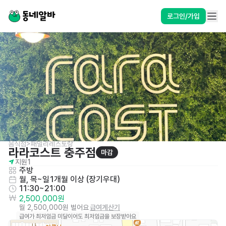
로그인/가입
음식점>패밀리레스토랑
라라코스트 충주점
마감
지원
1
주방
월, 목~일
1개월 이상 (장기우대)
11:30~21:00
2,500,000원
월 2,500,000원 벌어요
급여계산기
급여가 최저임금 미달이어도 최저임금을 보장받아요