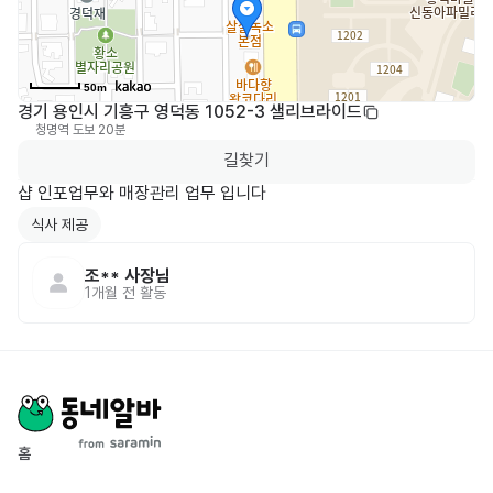
50m
경기 용인시 기흥구 영덕동 1052-3 샐리브라이드
청명역
도보 20분
0
길찾기
샵 인포업무와 매장관리 업무 입니다
식사 제공
조**
사장님
1개월 전
활동
홈