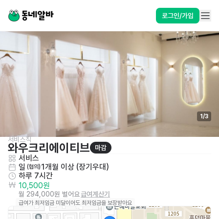
로그인/가입
1
/
3
서비스직
와우크리에이티브
마감
서비스
일
1개월 이상 (장기우대)
 (협의)
하루 7시간
10,500원
월 294,000원 벌어요
급여계산기
급여가 최저임금 미달이어도 최저임금을 보장받아요