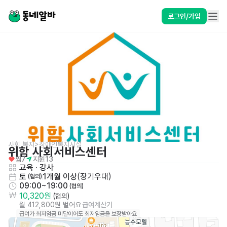
로그인/가입
사회,복지>장애인복지시설
위함 사회서비스센터
찜
7
지원
13
교육 · 강사
토
1개월 이상
(
장기우대
)
 (협의)
09:00~19:00
 (협의)
10,320원
 (협의)
월 412,800원 벌어요
급여계산기
급여가 최저임금 미달이어도 최저임금을 보장받아요