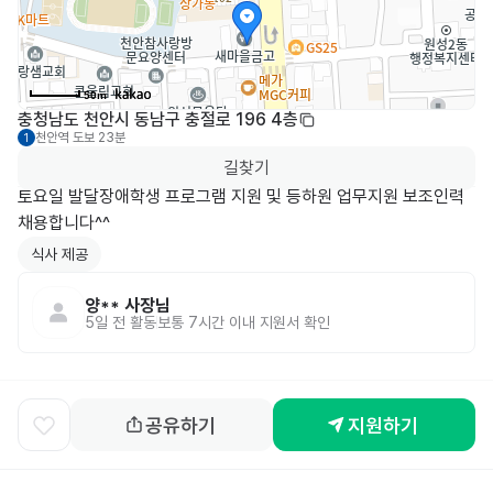
50m
충청남도 천안시 동남구 충절로 196 4층
천안역
도보 23분
1
길찾기
토요일 발달장애학생 프로그램 지원 및 등하원 업무지원 보조인력 
채용합니다^^
식사 제공
양**
사장님
5일 전
활동
보통 7시간 이내 지원서 확인
공유하기
지원하기