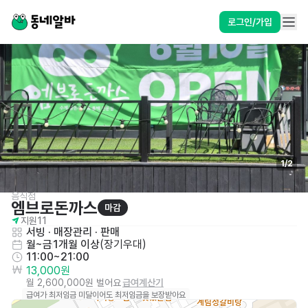
로그인/가입
1
/
2
음식점
엠브로돈까스
마감
지원
11
서빙
 · 
매장관리 · 판매
월~금
1개월 이상
(
장기우대
)
11:00~21:00
13,000원
월 2,600,000원 벌어요
급여계산기
급여가 최저임금 미달이어도 최저임금을 보장받아요