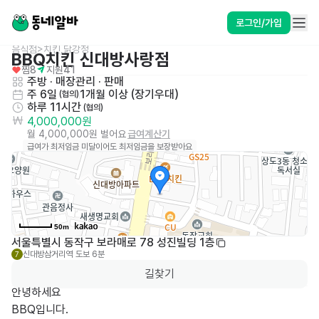
로그인/가입
음식점>치킨,닭강정
BBQ치킨 신대방사랑점
찜
8
지원
41
주방
 · 
매장관리 · 판매
주 6일
1개월 이상 (장기우대)
 (협의)
하루 11시간
 (협의)
4,000,000원
월 4,000,000원 벌어요
급여계산기
급여가 최저임금 미달이어도 최저임금을 보장받아요
50m
서울특별시 동작구 보라매로 78 성진빌딩 1층
신대방삼거리역
도보 6분
7
길찾기
안녕하세요

BBQ입니다.
