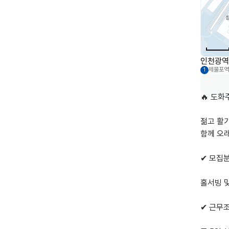
인천광역시
제물포역
1
🔥 도화
젊고 활
함께 오래
✔ 모집분
홀서빙 및
✔ 근무조