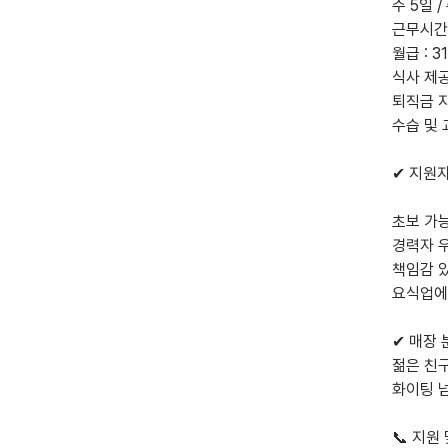
주 5일 
근무시간 :
월급 : 3
식사 제공
퇴직금 지
수습 및 
✔ 지원자
초보 가능
경력자 우
책임감 있
요식업에 
✔ 매장 
젊은 친
화이팅 넘
📞 지원 