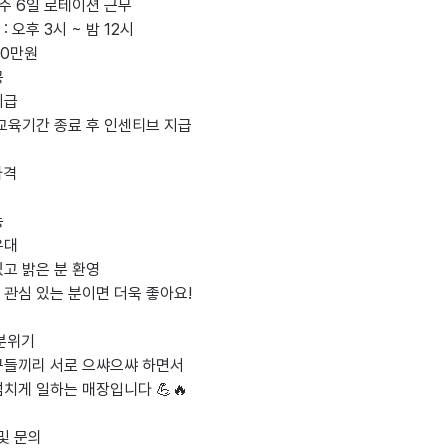
/ 주 6일 로테이션 근무

 오후 3시 ~ 밤 12시

10만원



급

교육기간 종료 후 인센티브 지급

격



대

고 밝은 분 환영

관심 있는 분이면 더욱 좋아요!

분위기

구들끼리 서로 으쌰으쌰 하면서

치게 일하는 매장입니다 💪🔥

및 문의
