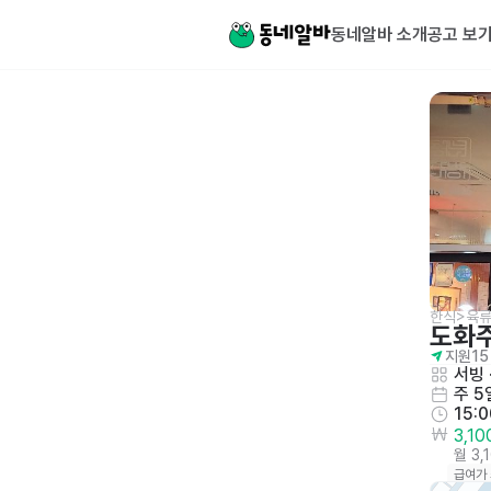
동네알바 소개
공고 보
한식>육류
도화
지원
15
서빙
 
주 5
15:
3,1
월 3,
급여가