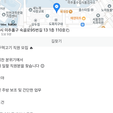
50m
 미추홀구 숙골로95번길 13 1층 110호
도보 9분
길찾기
주먹고기 직원 모집 🔥

기찬 분위기에서

 일할 직원분을 찾습니다 😊

야

 주방 보조 및 간단한 업무

건
