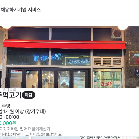
기
채용하기
기업 서비스
,고기요리
주먹고기
마감
· 
주방
일
1개월 이상 (장기우대)
00~00:00
00,000원
100,000원 벌어요
급여계산기
 최저임금 미달이어도 최저임금을 보장받아요