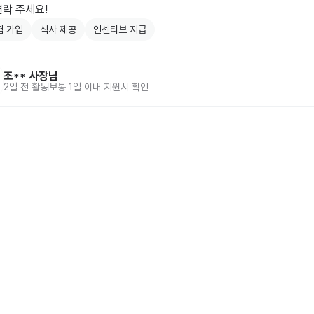
연락 주세요!
험 가입
식사 제공
인센티브 지급
조**
사장님
2일 전
활동
보통 1일 이내 지원서 확인
홈
동네알바 소개
공고 