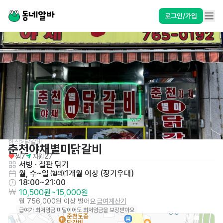
로그인/가입
한식>닭갈비
춘천야채별미닭갈비
찜
7
지원
27
서빙
 · 
철판 닦기
월, 수~일
1개월 이상 (장기우대)
 (협의)
18:00~21:00
10,500원
~
15,000원
월 756,000원 이상 벌어요
급여계산기
급여가 최저임금 미달이어도 최저임금을 보장받아요