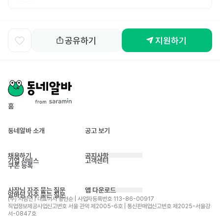
공유하기
지원하기
홈
동네알바 소개
공고 보기
채용하기
공지사항
기업 서비스
고객센터
쿠폰 등록
사장님 자주 묻는 질문
앱 다운로드
알바님 자주 묻는 질문
(주) 사람인 | 대표이사 황현순 | 사업자등록번호 113-86-00917 
직업정보제공사업신고번호 서울 관악 제2005-6호 | 통신판매업신고번호 제2025-서울강
서-0847호