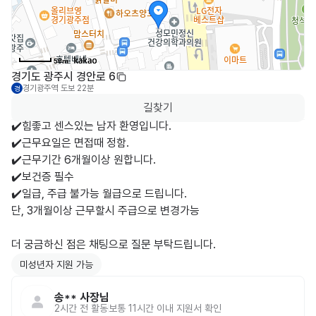
50m
경기도 광주시 경안로 6
경기광주역
도보 22분
경
길찾기
✔️힘좋고 센스있는 남자 환영입니다.

✔️근무요일은 면접때 정함.

✔️근무기간 6개월이상 원합니다.

✔️보건증 필수

✔️일급, 주급 불가능 월급으로 드립니다.

단, 3개월이상 근무할시 주급으로 변경가능

미성년자 지원 가능
송**
사장님
2시간 전
활동
보통 11시간 이내 지원서 확인