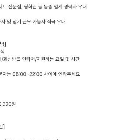
저트 전문점, 영화관 등 동종 업계 경력자 우대

자 및 장기 근무 가능자 적극 우대

식

/회신받을 연락처/지원하는 요일 및 시간

문자는 08:00~22:00 사이에 연락주세요

,320원 

]
