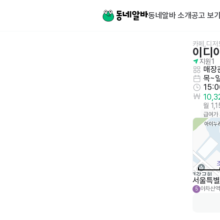
동네알바 소개
공고 보
카페,디저
이디
지원
1
매장관
목~
15:
10,
월 1,
급여가
서울특별
아차산역
5