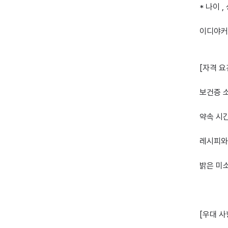
* 나이 ,
이디야커
[자격 요건
보건증 소
약속 시간
레시피와 
밝은 미소
[우대 사항