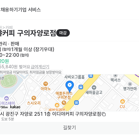
기
채용하기
기업 서비스
트>카페
야커피 구의자양로점
마감
리 · 판매
일
1개월 이상 (장기우대)
 (협의)
00~22:00
 (협의)
320원
155,840원 벌어요
급여계산기
 최저임금 미달이어도 최저임금을 보장받아요
50m
시 광진구 자양로 251 1층 이디야커피 구의자양로점
도보 5분
길찾기