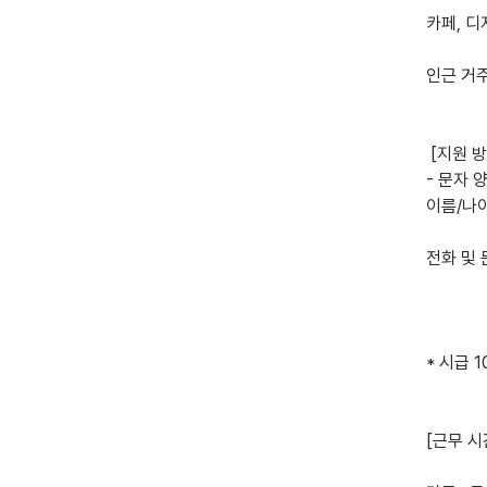
카페, 디
인근 거주
 [지원 방법]

- 문자 양
이름/나이
전화 및 
* 시급 10
[근무 시간