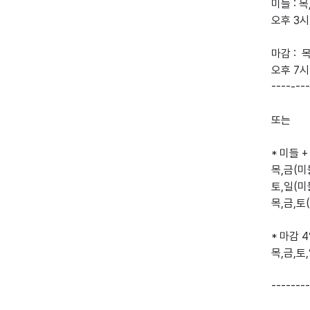
미들 : 목,
오후 3시
마감 :  목
오후 7시
----‐---
또는 

* 미들 +
목,금(미들
토,일(미들
목,금,토(
* 마감 4
목,금,토,
--------