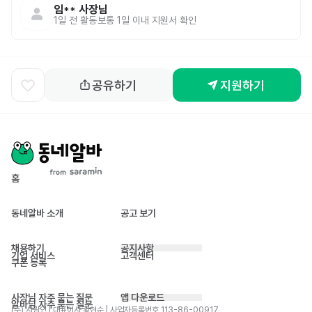
임**
사장님
1일 전
활동
보통 1일 이내 지원서 확인
공유하기
지원하기
홈
동네알바 소개
공고 보기
채용하기
공지사항
기업 서비스
고객센터
쿠폰 등록
사장님 자주 묻는 질문
앱 다운로드
알바님 자주 묻는 질문
(주) 사람인 | 대표이사 황현순 | 사업자등록번호 113-86-00917 