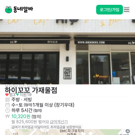
로그인/가입
음식점>치킨,닭강정
하이꼬꼬 가재울점
찜
3
지원
19
주방
 · 
서빙
수~토
1개월 이상 (장기우대)
 (협의)
하루 5시간
 (협의)
10,320원
 (협의)
월 825,600원 벌어요
급여계산기
급여가 최저임금 미달이어도 최저임금을 보장받아요