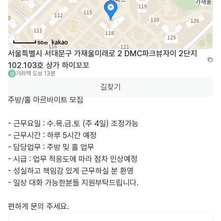
50m
서울특별시 서대문구 가재울미래로 2 DMC파크뷰자이 2단지 
102.103호 상가 하이꼬꼬
가좌역
도보 13분
경
길찾기
주방/홀 아르바이트 모집

- 근무요일 : 수.목.금.토 (주 4일) 조정가능

- 근무시간 : 하루 5시간 예정

- 담당업무 : 주방 밎 홀 업무

- 시급 : 업무 적응도에 따라 점차 인상예정

- 성실하고 책임감 있게 근무하실 분 환영

- 일상 대화 가능한분들 지원부탁드립니다.
