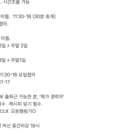
미들.  11:30-18 (30분 휴게)

미들. 

도보 출퇴근 가능한 분, ‘메가 경력자'

수.  레시피 암기 필수.

소X  오토템핑기O

 머신 중간마감 18시
