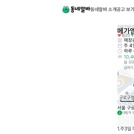
동네알바 소개
공고 보
커피전문
메가
찜
20
매장관
주 4
하루
10,
월 9
급여가
서울 구로
대림역
2
1.주3일 마