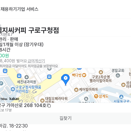
기
채용하기
기업 서비스
점
엠지씨커피 구로구청점
지원
47
리 · 판매
일
1개월 이상 (장기우대)
 6시간
400원
98,400원 벌어요
급여계산기
 최저임금 미달이어도 최저임금을 보장받아요
50m
구 가마산로 268 104호
도보 17분
길찾기
감. 18-22:30 
