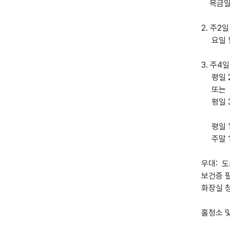
    목금일. 시간조율 가능

2. 주2일 
     요일 협의. 

3. 주4일 
     평일 2일 + 주말 2일  

     또는 

     평일 3일 + 주말1일

     평일 11:30-18 요일협의 

     주말 11-17 

우대:  
보건증 필
화장실 청
홀청소 및