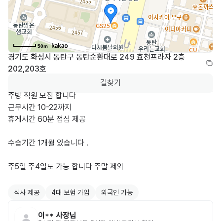
50m
경기도 화성시 동탄구 동탄순환대로 249 효천프라자 2층 
202,203호
길찾기
주방 직원 모집 합니다 

근무시간 10-22까지 

휴게시간 60분 점심 제공 

수습기간 1개월 있습니다 . 

주5일 주4일도 가능 합니다 주말 제외 

식사 제공
4대 보험 가입
외국인 가능
이**
사장님