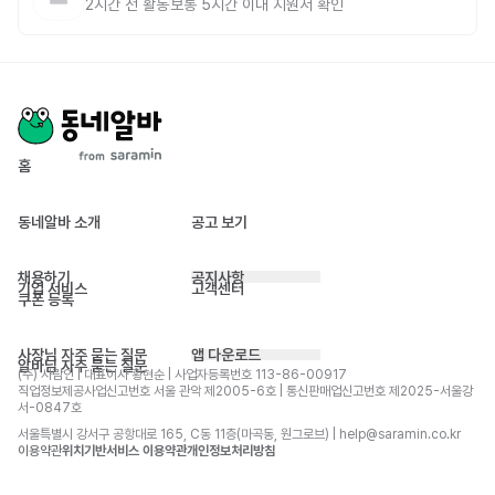
2시간 전
활동
보통 5시간 이내 지원서 확인
홈
동네알바 소개
공고 보기
채용하기
공지사항
기업 서비스
고객센터
쿠폰 등록
사장님 자주 묻는 질문
앱 다운로드
알바님 자주 묻는 질문
(주) 사람인 | 대표이사 황현순 | 사업자등록번호 113-86-00917 
직업정보제공사업신고번호 서울 관악 제2005-6호 | 통신판매업신고번호 제2025-서울강
서-0847호
서울특별시 강서구 공항대로 165, C동 11층(마곡동, 원그로브) | help@saramin.co.kr
이용약관
위치기반서비스 이용약관
개인정보처리방침