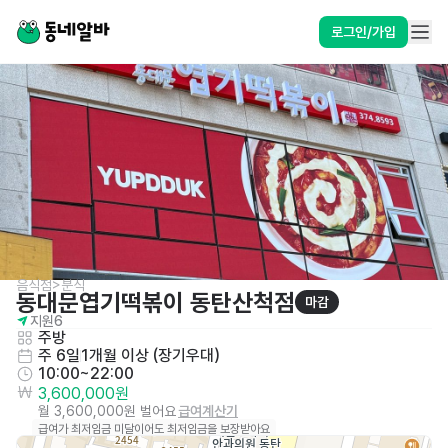
로그인/가입
음식점>분식
동대문엽기떡볶이 동탄산척점
마감
지원
6
주방
주 6일
1개월 이상 (장기우대)
10:00~22:00
3,600,000원
월 3,600,000원 벌어요
급여계산기
급여가 최저임금 미달이어도 최저임금을 보장받아요