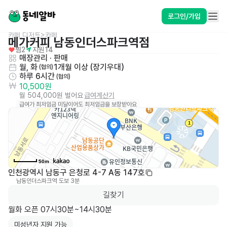
로그인/가입
카페,디저트>카페
메가커피 남동인더스파크역점
찜
2
지원
14
매장관리 · 판매
월, 화
1개월 이상 (장기우대)
 (협의)
하루 6시간
 (협의)
10,500원
월 504,000원 벌어요
급여계산기
급여가 최저임금 미달이어도 최저임금을 보장받아요
50m
인천광역시 남동구 은청로 4-7 A동 147호
남동인더스파크역
도보 3분
0
길찾기
미성년자 지원 가능