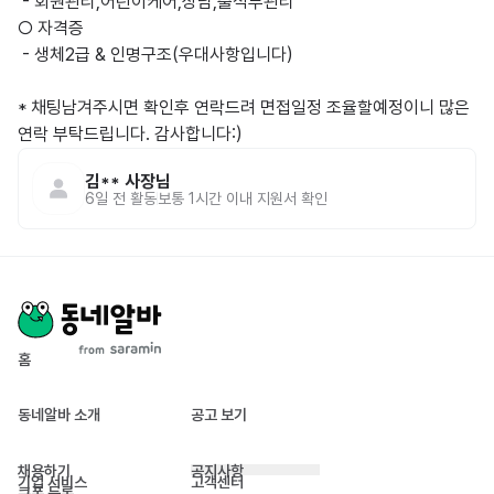
 - 회원관리,어린이케어,상담,출석부관리

○ 자격증

 - 생체2급 & 인명구조(우대사항입니다)

* 채팅남겨주시면 확인후 연락드려 면접일정 조율할예정이니 많은 
연락 부탁드립니다. 감사합니다:)
김**
사장님
6일 전
활동
보통 1시간 이내 지원서 확인
홈
동네알바 소개
공고 보기
채용하기
공지사항
기업 서비스
고객센터
쿠폰 등록