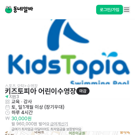
로그인/가입
스포츠,오락>수영장
키즈토피아 어린이수영장
마감
지원
3
교육 · 강사
토, 일
1개월 이상 (장기우대)
하루 4시간
30,000원
월 960,000원 벌어요
급여계산기
급여가 최저임금 미달이어도 최저임금을 보장받아요