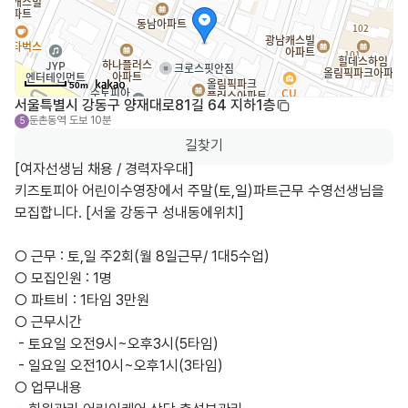
50m
서울특별시 강동구 양재대로81길 64 지하1층
둔촌동역
도보 10분
5
길찾기
[여자선생님 채용 / 경력자우대]

키즈토피아 어린이수영장에서 주말(토,일)파트근무 수영선생님을 
모집합니다. [서울 강동구 성내동에위치]

○ 근무 : 토,일 주2회(월 8일근무/ 1대5수업)

○ 모집인원 : 1명

○ 파트비 : 1타임 3만원

○ 근무시간 

 - 토요일 오전9시~오후3시(5타임) 

 - 일요일 오전10시~오후1시(3타임)

○ 업무내용
