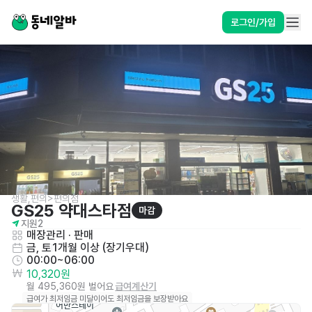
로그인/가입
생활,편의>편의점
GS25 약대스타점
마감
지원
2
매장관리 · 판매
금, 토
1개월 이상 (장기우대)
00:00~06:00
10,320원
월 495,360원 벌어요
급여계산기
급여가 최저임금 미달이어도 최저임금을 보장받아요