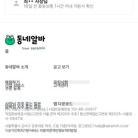
최**
사장님
18일 전
활동
보통 1시간 이내 지원서 확인
홈
동네알바 소개
공고 보기
채용하기
공지사항
기업 서비스
고객센터
쿠폰 등록
사장님 자주 묻는 질문
앱 다운로드
알바님 자주 묻는 질문
(주) 사람인 | 대표이사 황현순 | 사업자등록번호 113-86-00917 
직업정보제공사업신고번호 서울 관악 제2005-6호 | 통신판매업신고번호 제2025-서울강
서-0847호
서울특별시 강서구 공항대로 165, C동 11층(마곡동, 원그로브) | help@saramin.co.kr
이용약관
위치기반서비스 이용약관
개인정보처리방침