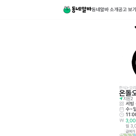
동네알바 소개
공고 보
한식>오
온돌
지원
2
서빙
 
수~
11:
3,0
월 3
급여가