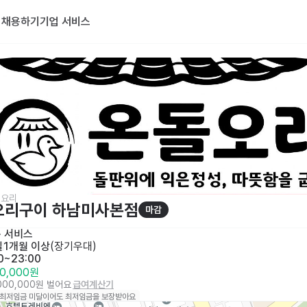
기
채용하기
기업 서비스
리요리
오리구이 하남미사본점
마감
· 
서비스
일
1개월 이상
(
장기우대
)
00~23:00
00,000원
,000,000원 벌어요
급여계산기
 최저임금 미달이어도 최저임금을 보장받아요