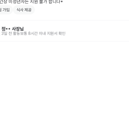
시간상 미성년자는 지원 불가 합니다*
험 가입
식사 제공
정**
사장님
3일 전
활동
보통 8시간 이내 지원서 확인
홈
동네알바 소개
공고 