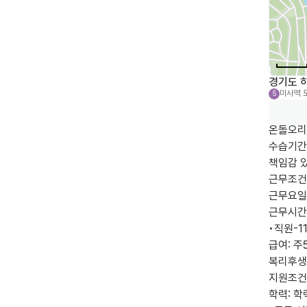
경기도 하
미사역
5
온돌오리
수습기간 
책임감 있
근무조건

근무요일: 
근무시간: 
•직원-11
급여: 주
복리후생:
지원조건

학력: 학