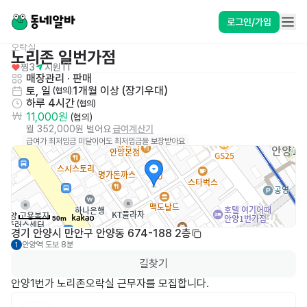
로그인/가입
오락실
노리존 일번가점
찜
3
지원
11
매장관리 · 판매
토, 일
1개월 이상 (장기우대)
 (협의)
하루 4시간
 (협의)
11,000원
 (협의)
월 352,000원 벌어요
급여계산기
급여가 최저임금 미달이어도 최저임금을 보장받아요
50m
경기 안양시 만안구 안양동 674-188 2층
안양역
도보 8분
1
길찾기
안양1번가 노리존오락실 근무자를 모집합니다. 