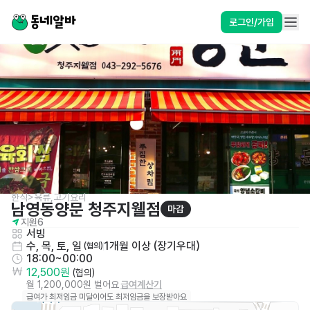
로그인/가입
한식>육류,고기요리
남영동양문 청주지웰점
마감
지원
6
서빙
수, 목, 토, 일
1개월 이상 (장기우대)
 (협의)
18:00~00:00
12,500원
 (협의)
월 1,200,000원 벌어요
급여계산기
급여가 최저임금 미달이어도 최저임금을 보장받아요