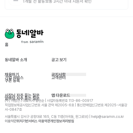
1개월 전
활동
보통 3시간 이내 지원서 확인
홈
동네알바 소개
공고 보기
채용하기
공지사항
기업 서비스
고객센터
쿠폰 등록
사장님 자주 묻는 질문
앱 다운로드
알바님 자주 묻는 질문
(주) 사람인 | 대표이사 황현순 | 사업자등록번호 113-86-00917 
직업정보제공사업신고번호 서울 관악 제2005-6호 | 통신판매업신고번호 제2025-서울강
서-0847호
서울특별시 강서구 공항대로 165, C동 11층(마곡동, 원그로브) | help@saramin.co.kr
이용약관
위치기반서비스 이용약관
개인정보처리방침