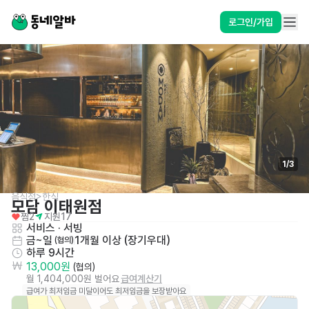
로그인/가입
1
/
3
음식점>한식
모담 이태원점
찜
2
지원
17
서비스
 · 
서빙
금~일
1개월 이상 (장기우대)
 (협의)
하루 9시간
13,000원
 (협의)
월 1,404,000원 벌어요
급여계산기
급여가 최저임금 미달이어도 최저임금을 보장받아요