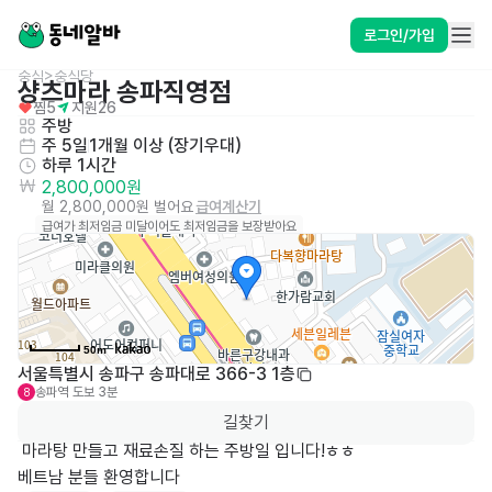
로그인/가입
중식>중식당
샹츠마라 송파직영점
찜
5
지원
26
주방
주 5일
1개월 이상 (장기우대)
하루 1시간
2,800,000원
월 2,800,000원 벌어요
급여계산기
급여가 최저임금 미달이어도 최저임금을 보장받아요
50m
서울특별시 송파구 송파대로 366-3 1층
송파역
도보 3분
8
길찾기
 마라탕 만들고 재료손질 하는 주방일 입니다!ㅎㅎ

베트남 분들 환영합니다