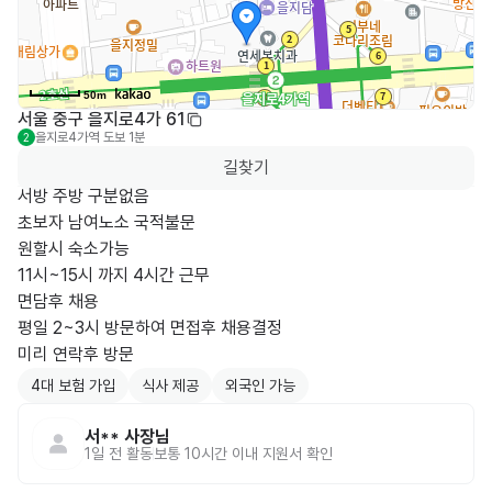
50m
서울 중구 을지로4가 61
을지로4가역
도보 1분
2
길찾기
서방 주방 구분없음

초보자 남여노소 국적불문

원할시 숙소가능

11시~15시 까지 4시간 근무

면담후 채용

평일 2~3시 방문하여 면접후 채용결정

미리 연락후 방문
4대 보험 가입
식사 제공
외국인 가능
서**
사장님
1일 전
활동
보통 10시간 이내 지원서 확인