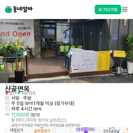
로그인/가입
1
/
3
음식점
산골면옥
찜
11
지원
155
서빙
 · 
주방
주 5일
1개월 이상 (장기우대)
 (협의)
하루 4시간
 (협의)
11,000원
 (협의)
월 880,000원 벌어요
급여계산기
급여가 최저임금 미달이어도 최저임금을 보장받아요