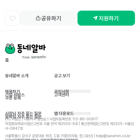
공유하기
지원하기
홈
동네알바 소개
공고 보기
채용하기
공지사항
기업 서비스
고객센터
쿠폰 등록
사장님 자주 묻는 질문
앱 다운로드
알바님 자주 묻는 질문
(주) 사람인 | 대표이사 황현순 | 사업자등록번호 113-86-00917 
직업정보제공사업신고번호 서울 관악 제2005-6호 | 통신판매업신고번호 제2025-서울강
서-0847호
서울특별시 강서구 공항대로 165, C동 11층(마곡동, 원그로브) | help@saramin.co.kr