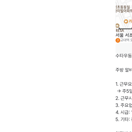
서울 서
교대역
3
수타우동
주방 알바
1. 근무요
 -> 주5일 이상 협의가능, 추가근무 가능

2. 근무
3. 주요
4. 시급:
5. 기타: