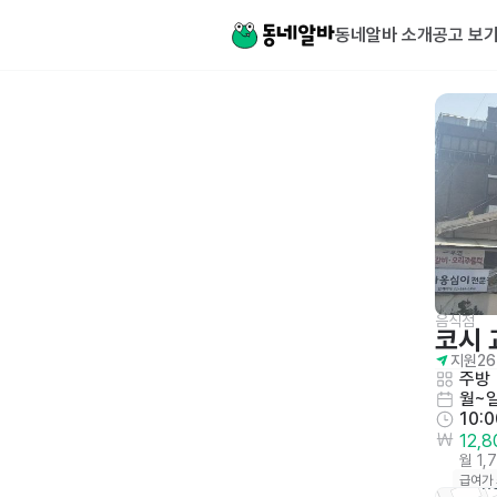
동네알바 소개
공고 보
음식점
코시 
지원
26
주방
월~
10:
12,
월 1,
급여가