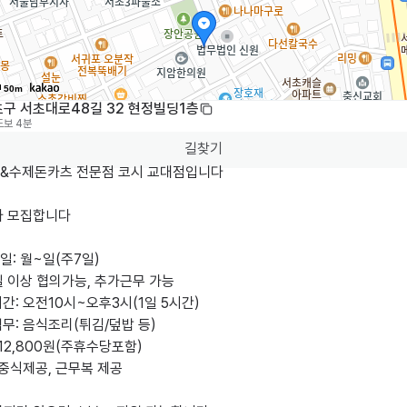
50m
초구 서초대로48길 32 현정빌딩1층
도보 4분
길찾기
&수제돈카츠 전문점 코시 교대점입니다 

 모집합니다 

일: 월~일(주7일)

시간: 오전10시~오후3시(1일 5시간)

업무: 음식조리(튀김/덮밥 등)

 12,800원(주휴수당포함)

 중식제공, 근무복 제공 
