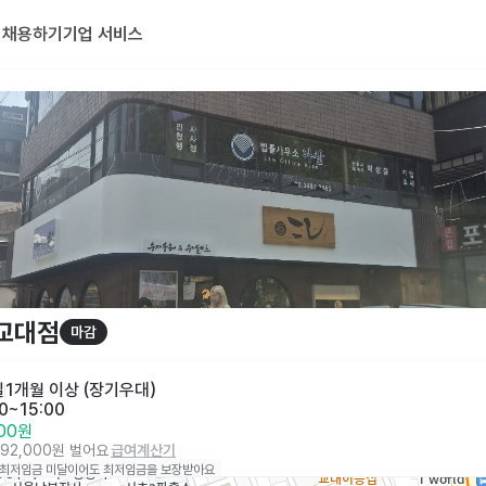
기
채용하기
기업 서비스
교대점
마감
일
1개월 이상 (장기우대)
00~15:00
800원
792,000원 벌어요
급여계산기
 최저임금 미달이어도 최저임금을 보장받아요