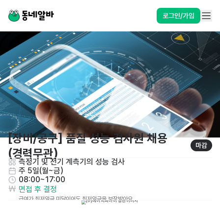
로그인/가입
[장비/공구] 품질 성능 검사원 채용
마감
(경력무관)
측정기 및 전기 계측기의 성능 검사
주 5일(월~금)
08:00~17:00
면접 후 결정
급여가 최저임금 미달이어도 최저임금을 보장받아요