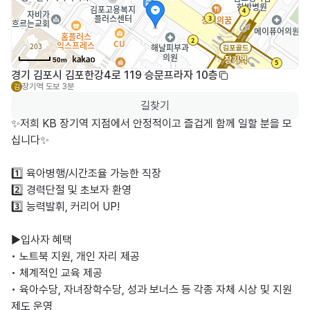
50m
경기 김포시 김포한강4로 119 승문프라자 10층
장기역
도보 3분
김
길찾기
​✨저희 KB 장기역 지점에서 안정적이고 즐겁게 함께 일할 분을 모
십니다✨

​1️⃣ 육아병행/시간조율 가능한 직장

2️⃣ 경력단절 및 초보자 환영

3️⃣ 능력발휘, 커리어 UP!

​▶️입사자 혜택

• 노트북 지원, 개인 자리 제공

• 체계적인 교육 제공

• 육아수당, 자녀장학수당, 성과 보너스 등 각종 자체 시상 및 지원 
제도 운영
