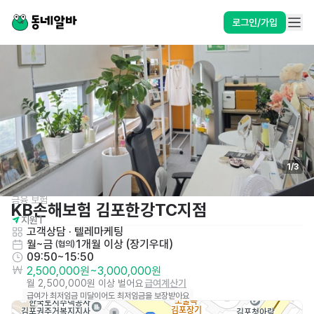
로그인/가입
1
/
3
금융 보험
KB손해보험 김포한강TC지점
지원
1
고객상담 · 텔레마케팅
월~금
1개월 이상 (장기우대)
 (협의)
09:50~15:50
2,500,000원
~
3,000,000원
월 2,500,000원 이상 벌어요
급여계산기
급여가 최저임금 미달이어도 최저임금을 보장받아요