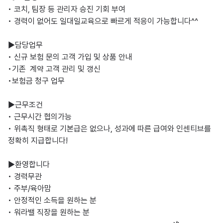
• 코치, 팀장 등 관리자 승진 기회 부여

• 경력이 없어도 일대일교육으로 빠르게 적응이 가능합니다^^

​▶️담당업무

• 신규 보험 문의 고객 가입 및 상품 안내

•기존  계약 고객 관리 및 갱신

•보험금 청구 업무

​▶️근무조건

• 근무시간 협의가능

• 위촉직 형태로 기본급은 없으나, 성과에 따른 급여와 인센티브를 
정확히 지급합니다!

​▶️환영합니다

• 경력무관

• 주부/육아맘

• 안정적인 소득을 원하는 분

• 워라밸 직장을 원하는 분
