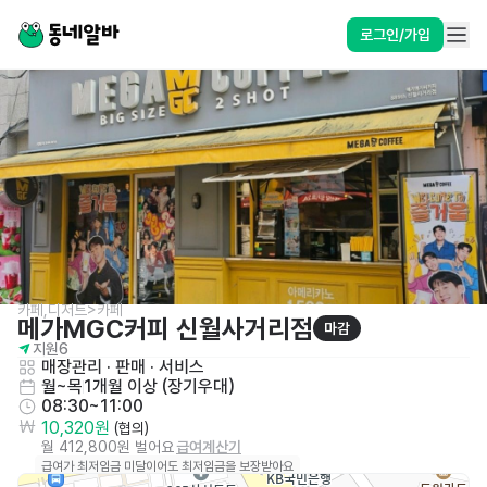
로그인/가입
카페,디저트>카페
메가MGC커피 신월사거리점
마감
지원
6
매장관리 · 판매
 · 
서비스
월~목
1개월 이상 (장기우대)
08:30~11:00
10,320원
 (협의)
월 412,800원 벌어요
급여계산기
급여가 최저임금 미달이어도 최저임금을 보장받아요