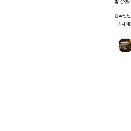
밥 잘챙기
한국인만
식사 제