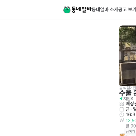
동네알바 소개
공고 보
음식점>
수울 
지원
8
매장관
금~
16:
12,
월 9
급여가