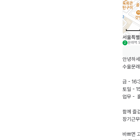
서울특별
문래역
2
안녕하세요
수울문래
금 - 16:3
토일 - 15
업무 - 
함께 즐
장기근무
바쁘면 