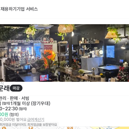
기
채용하기
기업 서비스
한식
문래
마감
리 · 판매
 · 
서빙
일
1개월 이상 (장기우대)
 (협의)
30~22:30
 (협의)
500원
 (협의)
00,000원 벌어요
급여계산기
 최저임금 미달이어도 최저임금을 보장받아요