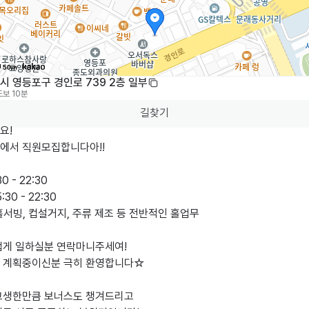
50m
시 영등포구 경인로 739 2층 일부
도보 10분
길찾기
!

에서 직원모집합니다아!!

0 - 22:30

:30 - 22:30

 홀서빙, 컵설거지, 주류 제조 등 전반적인 홀업무

겁게 일하실분 연락마니주세여!

 계획중이신분 극히 환영합니다☆

고생한만큼 보너스도 챙겨드리고
