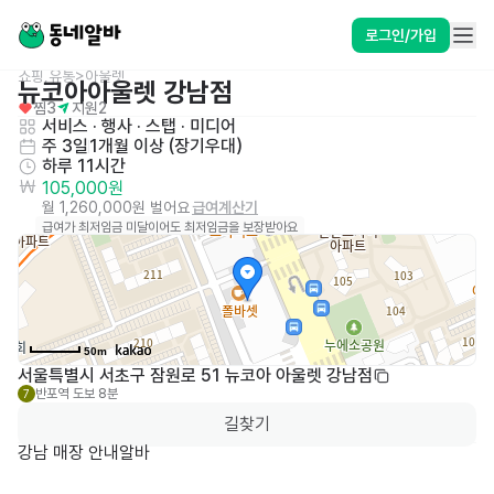
로그인/가입
쇼핑,유통>아울렛
뉴코아아울렛 강남점
찜
3
지원
2
서비스
 · 
행사 · 스탭 · 미디어
주 3일
1개월 이상 (장기우대)
하루 11시간
105,000원
월 1,260,000원 벌어요
급여계산기
급여가 최저임금 미달이어도 최저임금을 보장받아요
50m
서울특별시 서초구 잠원로 51 뉴코아 아울렛 강남점
반포역
도보 8분
7
길찾기
강남 매장 안내알바
