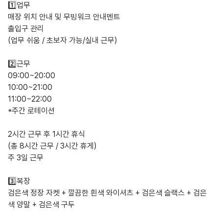
1️⃣업무

매장 위치 안내 및 무빙워크 안내멘트

출입구 관리

(업무 쉬움 / 초보자 가능/실내 근무)

2️⃣근무

09:00~20:00

10:00~21:00

11:00~22:00

*주간 로테이션

2시간 근무 후 1시간 휴식

(총 8시간 근무 / 3시간 휴게)

주 3일 근무

3️⃣복장

검은색 정장 자켓 + 깔끔한 흰색 와이셔츠 + 검은색 슬랙스 + 검은
색 양말 + 검은색 구두
