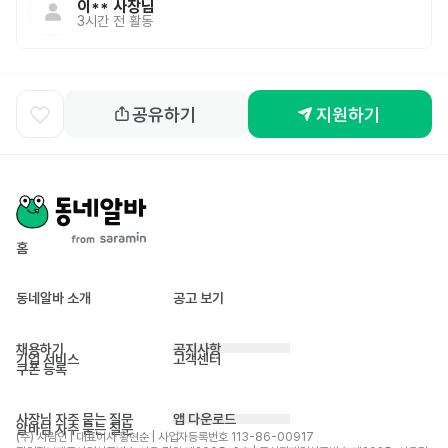
이**
사장님
3시간 전
활동
공유하기
지원하기
홈
동네알바 소개
공고 보기
채용하기
공지사항
기업 서비스
고객센터
쿠폰 등록
사장님 자주 묻는 질문
앱 다운로드
알바님 자주 묻는 질문
(주) 사람인 | 대표이사 황현순 | 사업자등록번호 113-86-00917 