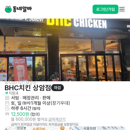
로그인/가입
음식점>치킨,닭강정
BHC치킨 상암점
마감
지원
4
서빙
 · 
매장관리 · 판매
토, 일
1개월 이상
(
장기우대
)
 (협의)
하루 6시간
 (협의)
12,500원
 (협의)
월 600,000원 벌어요
급여계산기
급여가 최저임금 미달이어도 최저임금을 보장받아요