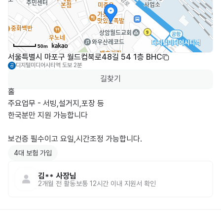
50m
서울특별시 마포구 월드컵북로48길 54 1층 BHC
디지털미디어시티역
도보 2분
공
길찾기
홀

주요업무 - 서빙,설거지,포장 등

한국분만 지원 가능합니다

보건증 필수이고 요일,시간조정 가능합니다.
4대 보험 가입
김**
사장님
2개월 전
활동
보통 12시간 이내 지원서 확인