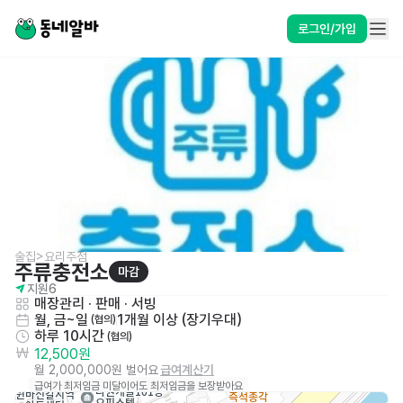
로그인/가입
술집>요리주점
주류충전소
마감
지원
6
매장관리 · 판매
 · 
서빙
월, 금~일
1개월 이상 (장기우대)
 (협의)
하루 10시간
 (협의)
12,500원
월 2,000,000원 벌어요
급여계산기
급여가 최저임금 미달이어도 최저임금을 보장받아요