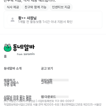
근무복 지급, 식사 제공 해드립니다.
식사 제공
친구와 함께 가능
인센티브 지급
황**
사장님
1개월 전
활동
보통 1시간 이내 지원서 확인
홈
동네알바 소개
공고 보기
채용하기
공지사항
기업 서비스
고객센터
쿠폰 등록
사장님 자주 묻는 질문
앱 다운로드
알바님 자주 묻는 질문
(주) 사람인 | 대표이사 황현순 | 사업자등록번호 113-86-00917 
직업정보제공사업신고번호 서울 관악 제2005-6호 | 통신판매업신고번호 제2025-서울강