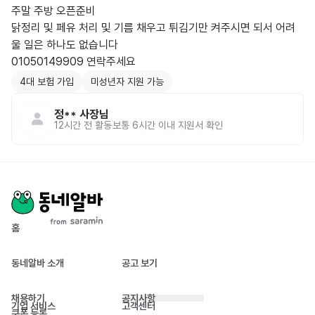
주말 주방 오픈준비

닭정리 및 페유 처리 및 기름 채우고 튀김기만 켜주시면 되서 어려
울 일은 하나도 없습니다

01050149909 연락주세요
4대 보험 가입
미성년자 지원 가능
정**
사장님
12시간 전
활동
보통 6시간 이내 지원서 확인
홈
동네알바 소개
공고 보기
채용하기
공지사항
기업 서비스
고객센터
쿠폰 등록