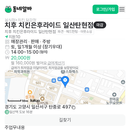
로그인/가입
음식점>치킨,닭강정
치후 치킨은후라이드 일산탄현점
마감
치후 치킨은후라이드 일산탄현점
파견 · 헤드헌팅 · 아웃소싱
지원
10
매장관리 · 판매
 · 
주방
토, 일
1개월 이상 (장기우대)
14:00~15:00
 (협의)
20,000원
월 160,000원 벌어요
급여계산기
급여가 최저임금 미달이어도 최저임금을 보장받아요
50m
경기도 고양시 일산서구 탄중로 497
일산역
도보 16분
경
길찾기
주업무내용
