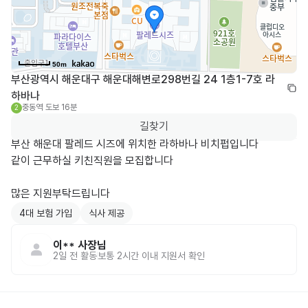
50m
부산광역시 해운대구 해운대해변로298번길 24 1층1-7호 라 
하바나
중동역
도보 16분
2
길찾기
부산 해운대 팔레드 시즈에 위치한 라하바나 비치펍입니다

같이 근무하실 키친직원을 모집합니다

많은 지원부탁드립니다
4대 보험 가입
식사 제공
이**
사장님
2일 전
활동
보통 2시간 이내 지원서 확인