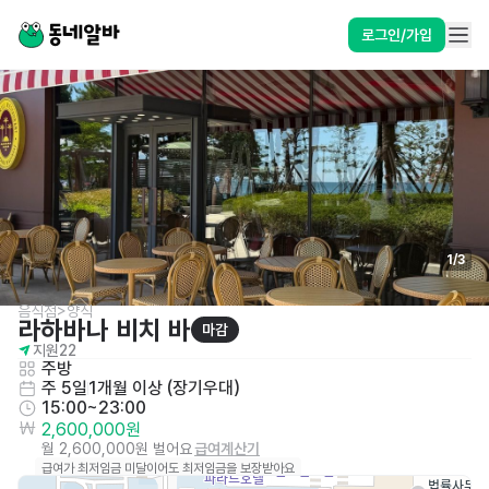
로그인/가입
1
/
3
음식점>양식
라하바나 비치 바
마감
지원
22
주방
주 5일
1개월 이상 (장기우대)
15:00~23:00
2,600,000원
월 2,600,000원 벌어요
급여계산기
급여가 최저임금 미달이어도 최저임금을 보장받아요