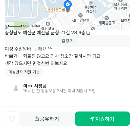
50m
충청남도 예산군 예산읍 군청로1길 28 6층
길찾기
여성 주말알바  구해요 ^^

바쁘거니 힘들진 않고요 인사 청소만 잘하시면 되요

생각 있으시면 면접한번 와보세요
미성년자 지원 가능
이**
사장님
16시간 전
활동
보통 2시간 이내 지원서 확인
공유하기
지원하기