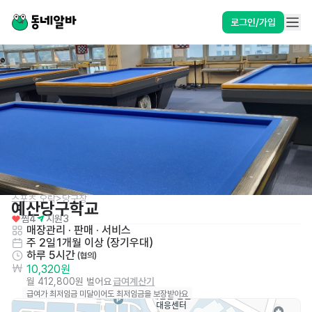
로그인/가입
스포츠,오락>당구장
예산당구학교
찜
4
지원
3
매장관리 · 판매
 · 
서비스
주 2일
1개월 이상 (장기우대)
하루 5시간
 (협의)
10,320원
월 412,800원 벌어요
급여계산기
급여가 최저임금 미달이어도 최저임금을 보장받아요