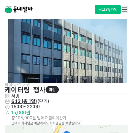
로그인/가입
외식·음료>서빙
케이터링  행사
마감
서빙
6.13
 (
총 1일
)
(
단기
)
15:00~22:00
15,000원
총 105,000원 벌어요
급여계산기
급여가 최저임금 미달이어도 최저임금을 보장받아요