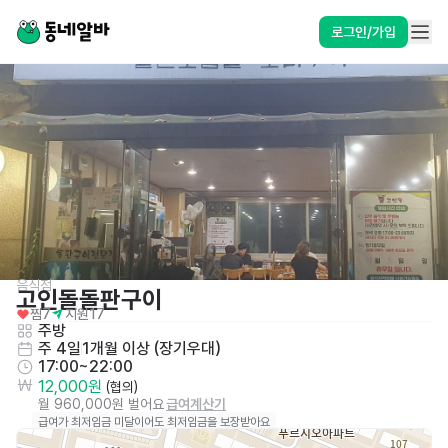
로그인/가입
음식점
고인돌돌판구이
찜
7
지원
17
주방
주 4일
1개월 이상 (장기우대)
17:00~22:00
12,000원
 (협의)
월 960,000원 벌어요
급여계산기
급여가 최저임금 미달이어도 최저임금을 보장받아요