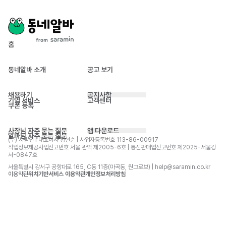
홈
동네알바 소개
공고 보기
채용하기
공지사항
기업 서비스
고객센터
쿠폰 등록
사장님 자주 묻는 질문
앱 다운로드
알바님 자주 묻는 질문
(주) 사람인 | 대표이사 황현순 | 사업자등록번호 113-86-00917 
직업정보제공사업신고번호 서울 관악 제2005-6호 | 통신판매업신고번호 제2025-서울강
서-0847호
서울특별시 강서구 공항대로 165, C동 11층(마곡동, 원그로브) | help@saramin.co.kr
이용약관
위치기반서비스 이용약관
개인정보처리방침