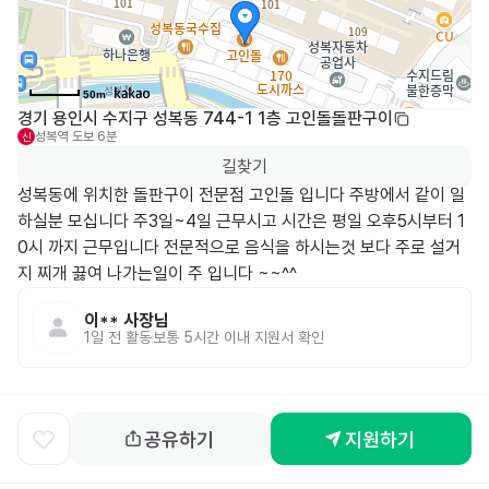
50m
경기 용인시 수지구 성복동 744-1 1층 고인돌돌판구이
성복역
도보 6분
신
길찾기
성복동에 위치한 돌판구이 전문점 고인돌 입니다 주방에서 같이 일
하실분 모십니다 주3일~4일 근무시고 시간은 평일 오후5시부터 1
0시 까지 근무입니다 전문적으로 음식을 하시는것 보다 주로 설거
지 찌개 끓여 나가는일이 주 입니다 ~~^^
이**
사장님
1일 전
활동
보통 5시간 이내 지원서 확인
공유하기
지원하기