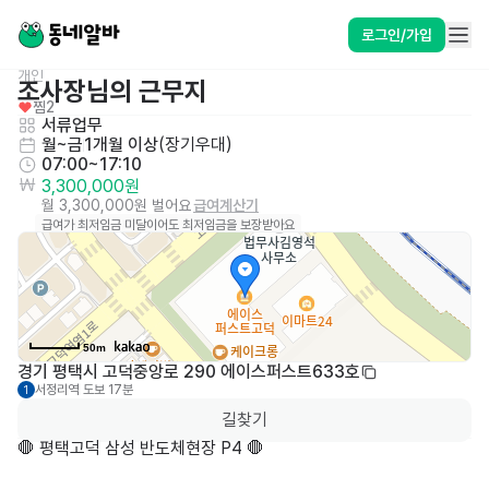
로그인/가입
개인
조사장님의 근무지
찜
2
서류업무
월~금
1개월 이상
(
장기우대
)
07:00~17:10
3,300,000원
월 3,300,000원 벌어요
급여계산기
급여가 최저임금 미달이어도 최저임금을 보장받아요
50m
경기 평택시 고덕중앙로 290 에이스퍼스트633호
서정리역
도보 17분
1
길찾기
🛑 평택고덕 삼성 반도체현장 P4 🛑
