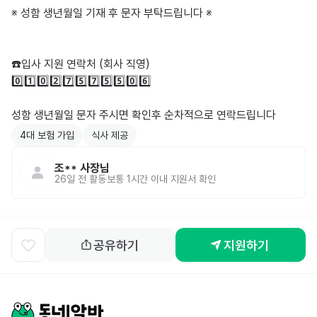
※ 성함 생년월일 기재 후 문자 부탁드립니다 ※

☎️입사 지원 연락처 (회사 직영)

0️⃣1️⃣0️⃣2️⃣7️⃣5️⃣7️⃣5️⃣5️⃣0️⃣6️⃣

성함 생년월일 문자 주시면 확인후 순차적으로 연락드립니다
4대 보험 가입
식사 제공
조**
사장님
26일 전
활동
보통 1시간 이내 지원서 확인
공유하기
지원하기