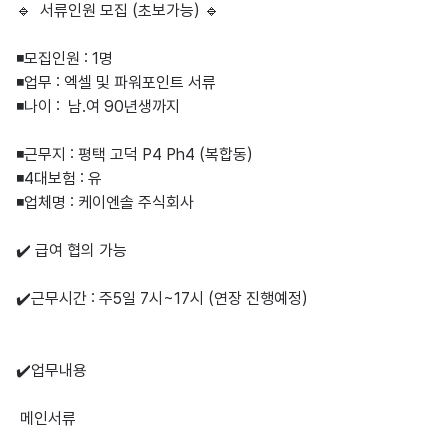
🔹  서류인원 모집 (초보가능) 🔹

◾️모집인원 : 1명

◾️업무 : 엑셀 및 파워포인트 서류

◾️나이 :  남.여 90년생까지

◾️근무지 : 평택 고덕 P4 Ph4 (복합동)

◾️4대보험 : 유

◾️업체명 : 케이엔솔 주식회사

✔️ 급여 협의 가능

✔️근무시간 : 주5일 7시~17시 (연장 진행예정)

✔️업무내용

 메인서류
