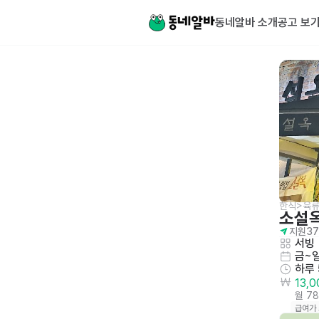
동네알바 소개
공고 보
한식>육류
소설
지원
37
서빙
금~
하루
13,
월 7
급여가