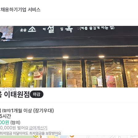
기
채용하기
기업 서비스
,고기요리
옥 이태원점
마감
일
1개월 이상 (장기우대)
 (협의)
 5시간
000원
 (협의)
80,000원 벌어요
급여계산기
 최저임금 미달이어도 최저임금을 보장받아요