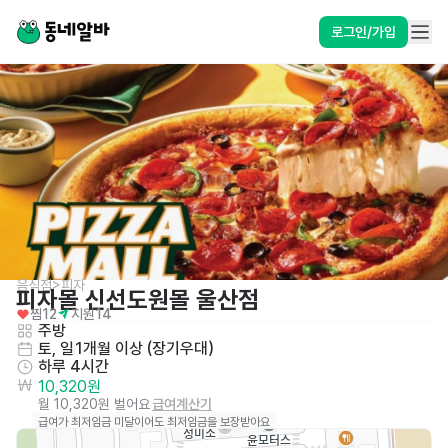
로그인/가입
음식점>피자
피자몰 신선도원몰 울산점
찜
12
지원
14
주방
토, 일
1개월 이상 (장기우대)
하루 4시간
10,320원
월 10,320원 벌어요
급여계산기
급여가 최저임금 미달이어도 최저임금을 보장받아요