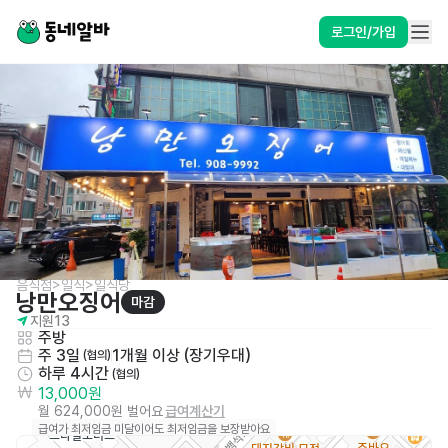
로그인/가입
음식점>일식>일식당
낭만오징어
마감
지원
13
주방
주 3일
1개월 이상 (장기우대)
 (협의)
하루 4시간
 (협의)
13,000원
월 624,000원 벌어요
급여계산기
급여가 최저임금 미달이어도 최저임금을 보장받아요