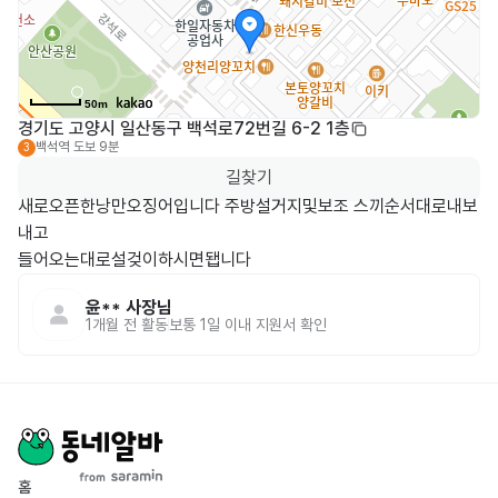
50m
경기도 고양시 일산동구 백석로72번길 6-2 1층
백석역
도보 9분
3
길찾기
새로오픈한낭만오징어입니다 주방설거지및보조 스끼순서대로내보
내고

들어오는대로설겆이하시면됍니다
윤**
사장님
1개월 전
활동
보통 1일 이내 지원서 확인
홈