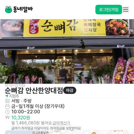
로그인/가입
한식>감자탕
순뼈감 안산한양대점
마감
지원
6
서빙
 · 
주방
금~일
1개월 이상 (장기우대)
10:00~22:00
10,320원
월 1,486,080원 벌어요
급여계산기
급여가 최저임금 미달이어도 최저임금을 보장받아요