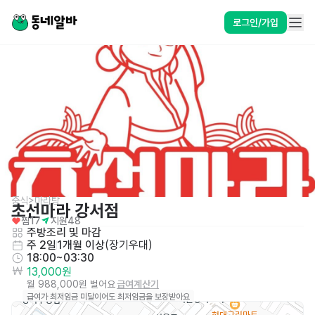
로그인/가입
중식>마라탕
초선마라 강서점
찜
17
지원
48
주방조리 및 마감
주 2일
1개월 이상
(
장기우대
)
18:00~03:30
13,000원
월 988,000원 벌어요
급여계산기
급여가 최저임금 미달이어도 최저임금을 보장받아요