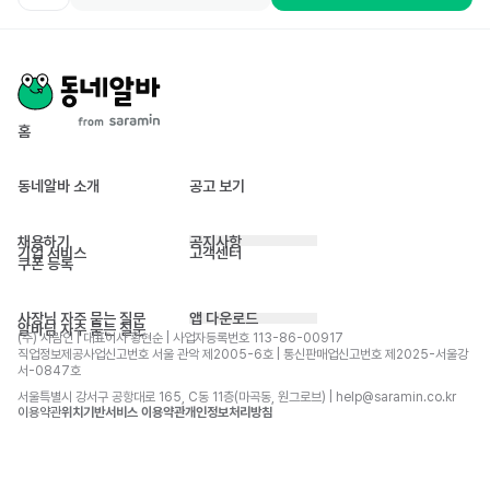
홈
동네알바 소개
공고 보기
채용하기
공지사항
기업 서비스
고객센터
쿠폰 등록
사장님 자주 묻는 질문
앱 다운로드
알바님 자주 묻는 질문
(주) 사람인 | 대표이사 황현순 | 사업자등록번호 113-86-00917 
직업정보제공사업신고번호 서울 관악 제2005-6호 | 통신판매업신고번호 제2025-서울강
서-0847호
서울특별시 강서구 공항대로 165, C동 11층(마곡동, 원그로브) | help@saramin.co.kr
이용약관
위치기반서비스 이용약관
개인정보처리방침