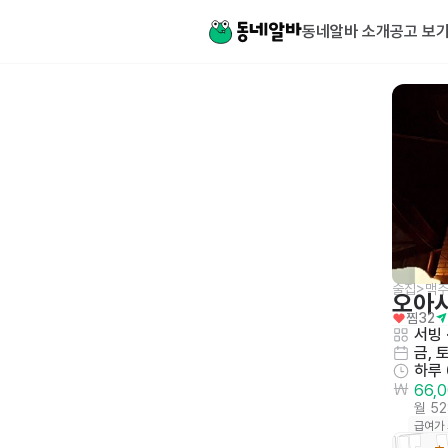
동네알바 소개
공고 보
술집>맥주
오아
찜
32
서빙
 
금, 
하루
66,
월 5
급여가