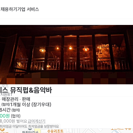
기
채용하기
기업 서비스
,호프
시스 뮤직펍&음악바
지원
81
· 
매장관리 · 판매
토
1개월 이상 (장기우대)
 (협의)
 6시간
 (협의)
000원
 (협의)
28,000원 벌어요
급여계산기
 최저임금 미달이어도 최저임금을 보장받아요