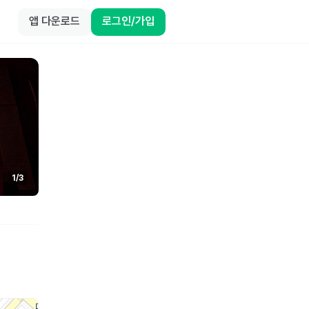
앱 다운로드
로그인/가입
1
/
3