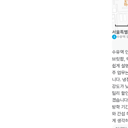
서울특별
수유역
4
수유역 
브릿팝, 
쉽게 설명
주 업무는
니다. 냉
강도가 낮
밀리 할인
겠습니다.
방학 기간
와 간섭 
게 생각